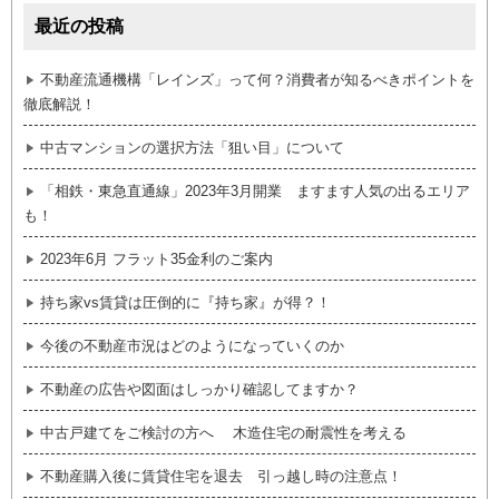
最近の投稿
不動産流通機構「レインズ」って何？消費者が知るべきポイントを
徹底解説！
中古マンションの選択方法「狙い目」について
「相鉄・東急直通線」2023年3月開業 ますます人気の出るエリア
も！
2023年6月 フラット35金利のご案内
持ち家vs賃貸は圧倒的に『持ち家』が得？！
今後の不動産市況はどのようになっていくのか
不動産の広告や図面はしっかり確認してますか？
中古戸建てをご検討の方へ 木造住宅の耐震性を考える
不動産購入後に賃貸住宅を退去 引っ越し時の注意点！