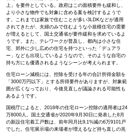
上」を要件としている。政府はこの面積要件も緩和し、
より小さな物件でも対象に含める案を検討するようで
す。これまでは家族で住むことが多い3LDKなどが適用
されてきたが、夫婦のみで住むような小規模住宅の需要
が増えるとして、国土交通省が要件緩和を求めているよ
うです。また、テレワークが普及し、都内は小さな住
宅、郊外に少し広めの住宅を持つといった「デュアラ
ー」なども出現しているようなので、そのような自宅の
持ち方にも優遇されるようなシーンが考えられます。
住宅ローン減税には、控除を受ける年の合計所得金額を
「3000万円以下」とする所得要件がありますが、対象範
囲が広くなっており、今後見直しが議論される可能性も
あるようです。
国税庁によると、2018年の住宅ローン控除の適用者は24
万8000人。国土交通省が2020年9月30日に発表した8月
の新設住宅着工戸数は、前年同月比9.1%減の6万9101戸
でした。住宅展示場の来場者が増えるなど持ち直しの兆