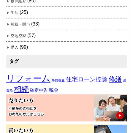
(80)
物件紹介
(25)
生活
(33)
相続・贈与
(57)
空地空家
(99)
購入
タグ
リフォーム
修繕
住宅ローン控除
事前審査
消
相続
税金
確定申告
費税