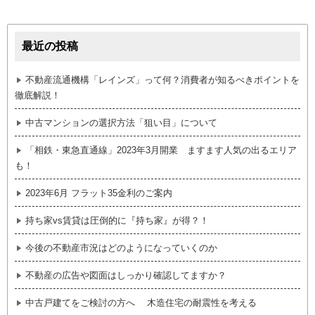
最近の投稿
不動産流通機構「レインズ」って何？消費者が知るべきポイントを
徹底解説！
中古マンションの選択方法「狙い目」について
「相鉄・東急直通線」2023年3月開業 ますます人気の出るエリア
も！
2023年6月 フラット35金利のご案内
持ち家vs賃貸は圧倒的に『持ち家』が得？！
今後の不動産市況はどのようになっていくのか
不動産の広告や図面はしっかり確認してますか？
中古戸建てをご検討の方へ 木造住宅の耐震性を考える