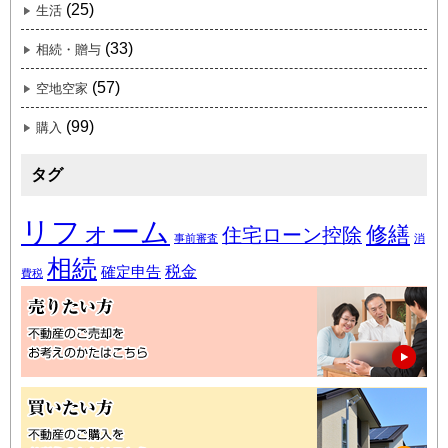
(25)
生活
(33)
相続・贈与
(57)
空地空家
(99)
購入
タグ
リフォーム
修繕
住宅ローン控除
事前審査
消
相続
税金
確定申告
費税