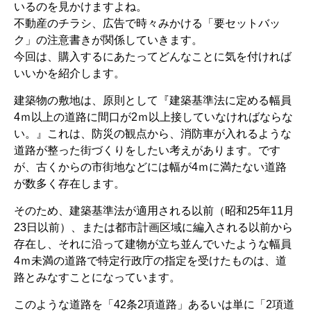
いるのを見かけますよね。
不動産のチラシ、広告で時々みかける「要セットバッ
ク」の注意書きが関係していきます。
今回は、購入するにあたってどんなことに気を付ければ
いいかを紹介します。
建築物の敷地は、原則として『建築基準法に定める幅員
4ｍ以上の道路に間口が2ｍ以上接していなければならな
い。』これは、防災の観点から、消防車が入れるような
道路が整った街づくりをしたい考えがあります。です
が、古くからの市街地などには幅が4ｍに満たない道路
が数多く存在します。
そのため、建築基準法が適用される以前（昭和25年11月
23日以前）、または都市計画区域に編入される以前から
存在し、それに沿って建物が立ち並んでいたような幅員
4ｍ未満の道路で特定行政庁の指定を受けたものは、道
路とみなすことになっています。
このような道路を「42条2項道路」あるいは単に「2項道