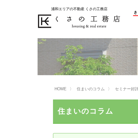
浦和エリアの不動産 くさの工務店
不動産の売却をお考えのお客様
不動産の購入をお考えのお客様
くさの工務店が選ばれる理由
くさの工務店が選ばれる理由
売
購
売却物件の事例
無
不動産の選び方
HOME
住まいのコラム
セミナー好評
マンション選びのポイント
一
売却相談
住まいのコラム
買い替えサポート
住宅ローン控除・消費税について
は
不動産の相続
売
リニュアル仲介とは