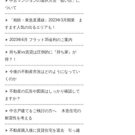
中古マンションの選択方法「狙い目」に
ついて
暮らし
はじめての物件探し
「相鉄・東急直通線」2023年3月開業 ま
すます人気の出るエリアも！
売買契約のご締結
2023年6月 フラット35金利のご案内
持ち家vs賃貸は圧倒的に『持ち家』が
得？！
今後の不動産市況はどのようになってい
くのか
不動産の広告や図面はしっかり確認して
ますか？
中古戸建てをご検討の方へ 木造住宅の
耐震性を考える
不動産購入後に賃貸住宅を退去 引っ越