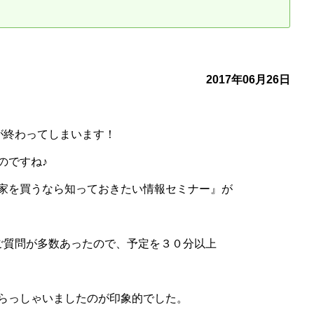
古だから安心して購入できる仕組み
リニュアル仲介で実現する豊かな
介による不動産売却
買取による不動産売却
2017年06月26日
動産の残代金の受領について
不動産売却後の税金
が終わってしまいます！
のですね♪
家を買うなら知っておきたい情報セミナー』が
ご質問が多数あったので、予定を３０分以上
らっしゃいましたのが印象的でした。