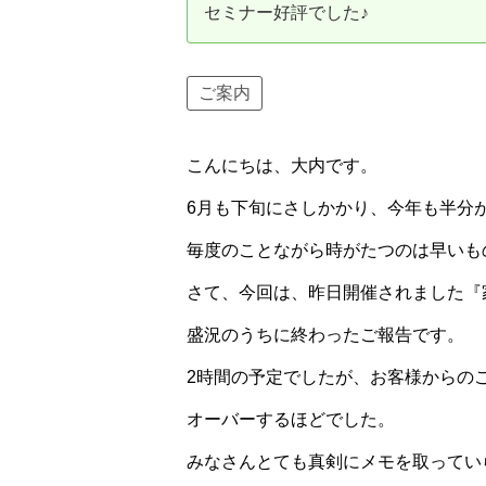
セミナー好評でした♪
資産価値の減りにくい住宅購入
中
売却の流れ（手順）
ご案内
不動産売却の詳しい流れ
仲
こんにちは、大内です。
不動産の引き渡し
不
6月も下旬にさしかかり、今年も半分
毎度のことながら時がたつのは早いも
さて、今回は、昨日開催されました『
盛況のうちに終わったご報告です。
2時間の予定でしたが、お客様からの
オーバーするほどでした。
みなさんとても真剣にメモを取ってい