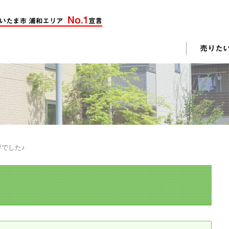
却活動
入されたお客様の声
売却されたお客様の声
不動産購入に関するよくある質問
料査定
でした♪
戸建て選びのポイント
土地選びのポイント
じめての売却
不動産売却成功のコツ
却前の修繕・リフォーム