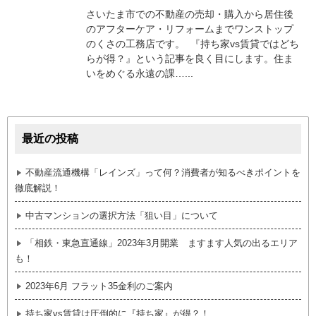
さいたま市での不動産の売却・購入から居住後
のアフターケア・リフォームまでワンストップ
のくさの工務店です。 『持ち家vs賃貸ではどち
らが得？』という記事を良く目にします。住ま
いをめぐる永遠の課…...
最近の投稿
不動産流通機構「レインズ」って何？消費者が知るべきポイントを
徹底解説！
中古マンションの選択方法「狙い目」について
「相鉄・東急直通線」2023年3月開業 ますます人気の出るエリア
も！
2023年6月 フラット35金利のご案内
持ち家vs賃貸は圧倒的に『持ち家』が得？！