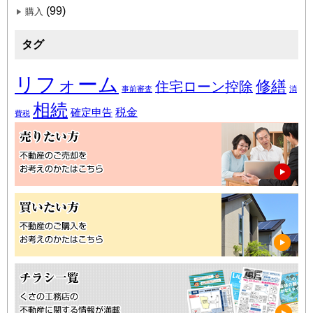
(99)
購入
タグ
リフォーム
修繕
住宅ローン控除
事前審査
消
相続
税金
確定申告
費税