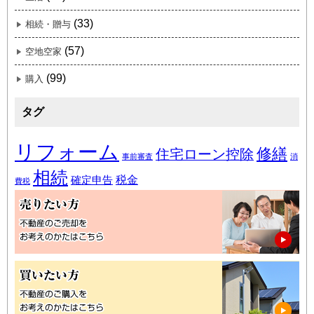
(33)
相続・贈与
(57)
空地空家
(99)
購入
タグ
リフォーム
修繕
住宅ローン控除
事前審査
消
相続
税金
確定申告
費税