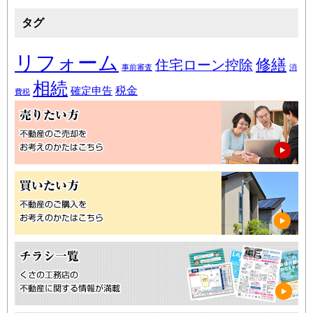
タグ
リフォーム
修繕
住宅ローン控除
事前審査
消
相続
税金
確定申告
費税