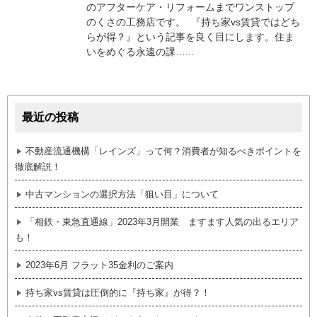
のアフターケア・リフォームまでワンストップ
のくさの工務店です。 『持ち家vs賃貸ではどち
らが得？』という記事を良く目にします。住ま
いをめぐる永遠の課…...
最近の投稿
不動産流通機構「レインズ」って何？消費者が知るべきポイントを
徹底解説！
中古マンションの選択方法「狙い目」について
「相鉄・東急直通線」2023年3月開業 ますます人気の出るエリア
も！
2023年6月 フラット35金利のご案内
持ち家vs賃貸は圧倒的に『持ち家』が得？！