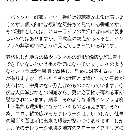
「ポツンと一軒家」という番組の視聴率が非常に高いよ
うです。個人的には複雑な気持ちで見ている番組です。
その理由としては、スローライフの生活には非常に羨ま
しいのではありますが、不動産の観点からみると、イン
フラの無駄遣いのように見えてしまっている為です。
老朽化した地方の橋やトンネルの5割が修繕などに着手
できていないという事が話題になっています。そのよう
なインフラは5年周期で点検し、早めに対応するルール
がありますが、作った当初の計画とは違い、その意義が
失われて、中身のない形だけのものになっています。今
後は人口減少などの問題から、更に必要性が薄れる事が
懸念されています。結果、そのような道路インフラは廃
止・集約も選択肢になっていくものと考えます。その
為、コロナ禍で広がったテレワークは、いつしか、仕事
の場所を選ばずに出来る環境が整いつつあります。しか
し、そのテレワーク環境を地方のスローライフエリアに