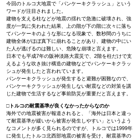
今回のトルコ大地震で「パンケーキクラッシュ」という
ワードが注目されました。
建物を支える柱などが地震の揺れで急激に破壊され、強
度が一気に失われた結果、上の階が下の階に次々に落ち
てパンケーキのような形になる現象で、数秒間のうちに
建物全体がほぼ真下に崩れることがあり、建物の中にい
た人が逃げるのは難しい、危険な崩壊と言えます。
日本でも平成7年の阪神淡路大震災で、2階を柱だけで支
えるような吹き抜け構造の建物などでパンケーキクラッ
シュが発生したと言われています。
パンケーキクラッシュが発生すると避難が困難なので、
パンケーキクラッシュが発生しない耐震などの対策を講
じた建物で生活するなど事前防災が重要だと言えます。
□トルコの耐震基準が良くなかったからなのか
海外での地震被害が報道されると、「海外は日本と違っ
て耐震基準が緩いから被害が発生しやすい」というよう
なコメントが多く見られるのですが、トルコでは1999年
に発生したトルコ北西部地震の被害を受け、耐震基準の