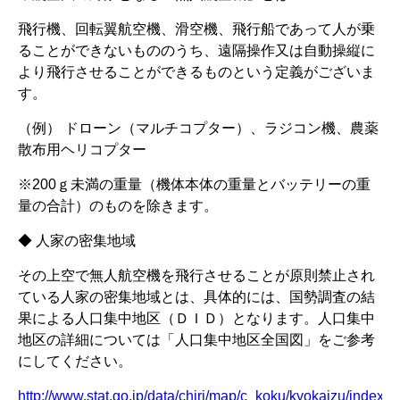
飛行機、回転翼航空機、滑空機、飛行船であって人が乗
ることができないもののうち、遠隔操作又は自動操縦に
より飛行させることができるものという定義がございま
す。
（例） ドローン（マルチコプター）、ラジコン機、農薬
散布用ヘリコプター
※200ｇ未満の重量（機体本体の重量とバッテリーの重
量の合計）のものを除きます。
◆ 人家の密集地域
その上空で無人航空機を飛行させることが原則禁止され
ている人家の密集地域とは、具体的には、国勢調査の結
果による人口集中地区（ＤＩＤ）となります。人口集中
地区の詳細については「人口集中地区全国図」をご参考
にしてください。
http://www.stat.go.jp/data/chiri/map/c_koku/kyokaizu/index.h