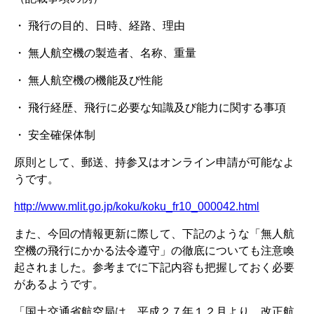
・ 飛行の目的、日時、経路、理由
・ 無人航空機の製造者、名称、重量
・ 無人航空機の機能及び性能
・ 飛行経歴、飛行に必要な知識及び能力に関する事項
・ 安全確保体制
原則として、郵送、持参又はオンライン申請が可能なよ
うです。
http://www.mlit.go.jp/koku/koku_fr10_000042.html
また、今回の情報更新に際して、下記のような「無人航
空機の飛行にかかる法令遵守」の徹底についても注意喚
起されました。参考までに下記内容も把握しておく必要
があるようです。
「国土交通省航空局は、平成２７年１２月より、改正航