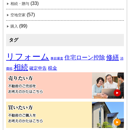
(33)
相続・贈与
(57)
空地空家
(99)
購入
タグ
リフォーム
修繕
住宅ローン控除
事前審査
消
相続
税金
確定申告
費税