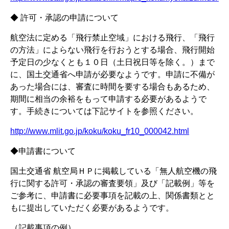
◆ 許可・承認の申請について
航空法に定める「飛行禁止空域」における飛行、「飛行
の方法」によらない飛行を行おうとする場合、飛行開始
予定日の少なくとも１０日（土日祝日等を除く。）まで
に、国土交通省へ申請が必要なようです。申請に不備が
あった場合には、審査に時間を要する場合もあるため、
期間に相当の余裕をもって申請する必要があるようで
す。手続きについては下記サイトを参照ください。
http://www.mlit.go.jp/koku/koku_fr10_000042.html
◆申請書について
国土交通省 航空局ＨＰに掲載している「無人航空機の飛
行に関する許可・承認の審査要領」及び「記載例」等を
ご参考に、申請書に必要事項を記載の上、関係書類とと
もに提出していただく必要があるようです。
（記載事項の例）