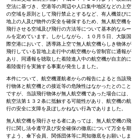
空法に基づき、空港等の周辺や人口集中地区などの上空
の空域を原則として飛行禁止とするなど、有人機並びに
地上の人及び物件の安全を確保するため、無人航空機を
飛行させる空域及び飛行の方法等について基本的なルー
ルを定めています。しかしながら、１０月５日、大阪国
際空港において、誘導路上空で無人航空機らしき物体が
飛行している旨地上走行中の航空機から管制官に通報が
あり、同通報を聴取した着陸進入中の航空機が自主的に
着陸復行を実施する事案が発生しました。
本件について、航空機運航者からの報告によると当該飛
行物体と航空機との接近等の危険性はなかったとのこと
ですが、当該飛行物体が無人航空機であった場合には、
航空法第１３２条に抵触する可能性があり、航空機の航
行の安全に支障を及ぼしかねない行為でありました。
無人航空機を飛行させる者にあっては、無人航空機の飛
行に関し法令遵守及び安全確保の徹底について万全を期
すよう、傘下会員、関係団体等に周知徹底をお願いしま