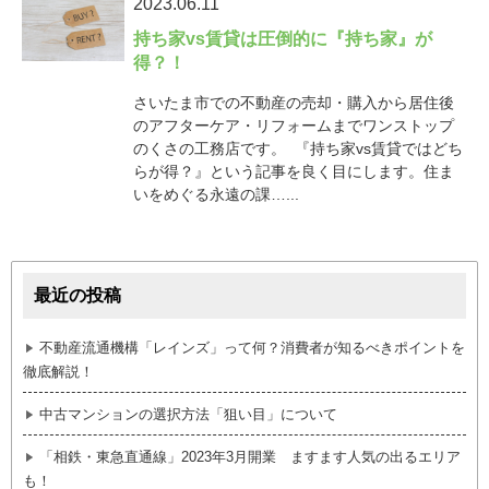
2023.06.11
持ち家vs賃貸は圧倒的に『持ち家』が
得？！
さいたま市での不動産の売却・購入から居住後
のアフターケア・リフォームまでワンストップ
のくさの工務店です。 『持ち家vs賃貸ではどち
らが得？』という記事を良く目にします。住ま
いをめぐる永遠の課…...
最近の投稿
不動産流通機構「レインズ」って何？消費者が知るべきポイントを
徹底解説！
中古マンションの選択方法「狙い目」について
「相鉄・東急直通線」2023年3月開業 ますます人気の出るエリア
も！