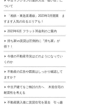
中古マンションの選択方法「狙い目」に
ついて
暮らし
はじめての物件探し
「相鉄・東急直通線」2023年3月開業 ま
すます人気の出るエリアも！
売買契約のご締結
2023年6月 フラット35金利のご案内
持ち家vs賃貸は圧倒的に『持ち家』が
得？！
今後の不動産市況はどのようになってい
くのか
不動産の広告や図面はしっかり確認して
ますか？
中古戸建てをご検討の方へ 木造住宅の
耐震性を考える
不動産購入後に賃貸住宅を退去 引っ越