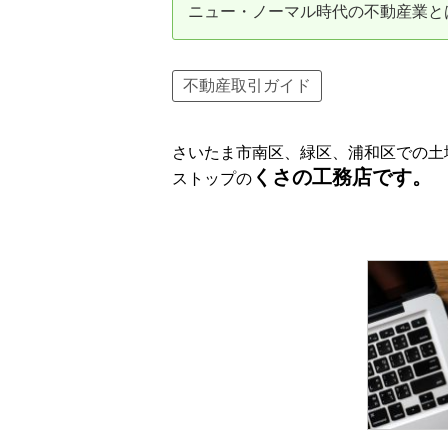
ニュー・ノーマル時代の不動産業と
資産価値の減りにくい住宅購入
中
売却の流れ（手順）
不動産取引ガイド
不動産売却の詳しい流れ
仲
さいたま市南区、緑区、浦和区での土
不動産の引き渡し
不
くさの工務店です。
ストップの