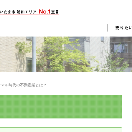
却活動
入されたお客様の声
売却されたお客様の声
不動産購入に関するよくある質問
料査定
ーマル時代の不動産業とは？
戸建て選びのポイント
土地選びのポイント
じめての売却
不動産売却成功のコツ
却前の修繕・リフォーム