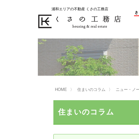
浦和エリアの不動産 くさの工務店
不動産の売却をお考えのお客様
不動産の購入をお考えのお客様
くさの工務店が選ばれる理由
くさの工務店が選ばれる理由
売
購
売却物件の事例
無
不動産の選び方
HOME
住まいのコラム
ニュー・ノ
マンション選びのポイント
一
売却相談
住まいのコラム
買い替えサポート
住宅ローン控除・消費税について
は
不動産の相続
売
リニュアル仲介とは