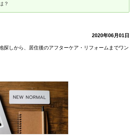
は？
古だから安心して購入できる仕組み
リニュアル仲介で実現する豊かな
介による不動産売却
買取による不動産売却
2020年06月01日
地探しから、居住後のアフターケア・リフォームまでワン
動産の残代金の受領について
不動産売却後の税金