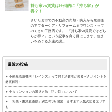
持ち家vs賃貸は圧倒的に『持ち家』が
得？！
さいたま市での不動産の売却・購入から居住後
のアフターケア・リフォームまでワンストップ
のくさの工務店です。 『持ち家vs賃貸ではどち
らが得？』という記事を良く目にします。住ま
いをめぐる永遠の課…...
最近の投稿
不動産流通機構「レインズ」って何？消費者が知るべきポイントを
徹底解説！
中古マンションの選択方法「狙い目」について
「相鉄・東急直通線」2023年3月開業 ますます人気の出るエリア
も！