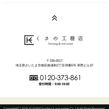
〒336-0017
埼玉県さいたま市南区南浦和2丁目38番6号 草野ビル1F
Copyright(C) 2026 KUSANO hosting & real estate Co.,Ltd All Right Reserved.