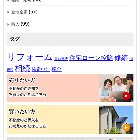
(57)
空地空家
(99)
購入
タグ
リフォーム
修繕
住宅ローン控除
事前審査
消
相続
税金
確定申告
費税