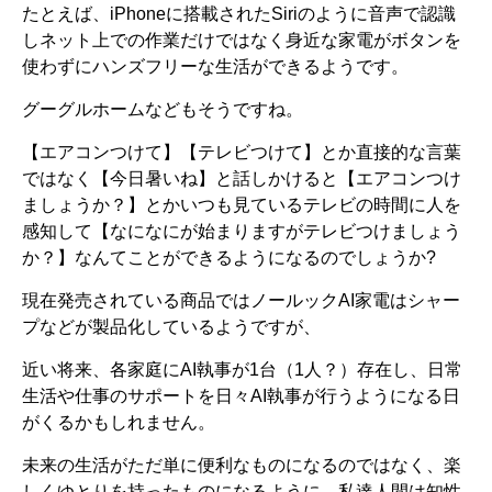
たとえば、iPhoneに搭載されたSiriのように音声で認識
しネット上での作業だけではなく身近な家電がボタンを
使わずにハンズフリーな生活ができるようです。
グーグルホームなどもそうですね。
【エアコンつけて】【テレビつけて】とか直接的な言葉
ではなく【今日暑いね】と話しかけると【エアコンつけ
ましょうか？】とかいつも見ているテレビの時間に人を
感知して【なになにが始まりますがテレビつけましょう
か？】なんてことができるようになるのでしょうか?
現在発売されている商品ではノールックAI家電はシャー
プなどが製品化しているようですが、
近い将来、各家庭にAI執事が1台（1人？）存在し、日常
生活や仕事のサポートを日々AI執事が行うようになる日
がくるかもしれません。
未来の生活がただ単に便利なものになるのではなく、楽
しくゆとりを持ったものになるように、私達人間は知性