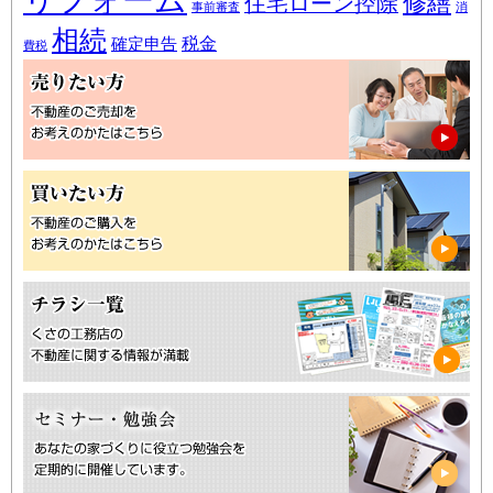
修繕
住宅ローン控除
事前審査
消
相続
税金
確定申告
費税