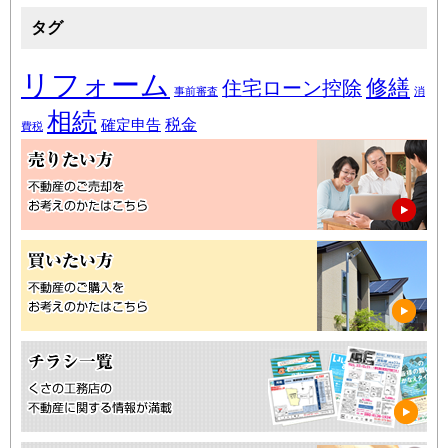
タグ
リフォーム
修繕
住宅ローン控除
事前審査
消
相続
税金
確定申告
費税