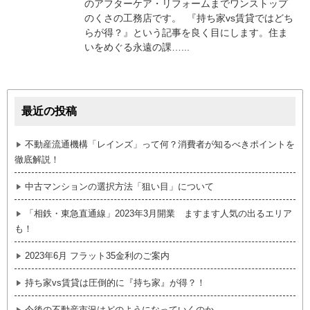
のアフターケア・リフォームまでワンストップ
のくさの工務店です。 『持ち家vs賃貸ではどち
らが得？』という記事を良く目にします。住ま
いをめぐる永遠の課…...
最近の投稿
不動産流通機構「レインズ」って何？消費者が知るべきポイントを
徹底解説！
中古マンションの選択方法「狙い目」について
「相鉄・東急直通線」2023年3月開業 ますます人気の出るエリア
も！
2023年6月 フラット35金利のご案内
持ち家vs賃貸は圧倒的に『持ち家』が得？！
今後の不動産市況はどのようになっていくのか