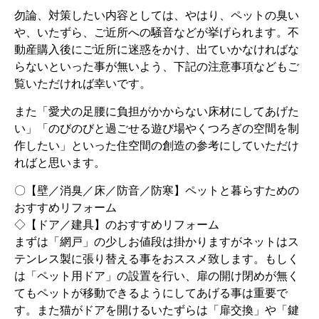
勿論、対策したい内容としては、やはり、ペットの臭い
や、いたずら、ご近所への騒音などが挙げられます。不
動産購入後にご近所に迷惑をかけ、出ていかなければな
らないといった事が無いよう、下記の注意事項などもご
覧いただければ幸いです。
また「愛犬の足腰に負担がかからない床材にしてあげた
い」「のびのびと過ごせる遊び場やくつろぎの空間を制
作したい」といった住空間の創造の参考にしていただけ
ればと思います。
〇【壁／消臭／床／防音／防寒】ペットと暮らすための
おすすめリフォーム
◇【ドア／建具】のおすすめリフォーム
まずは「網戸」の少しお値段は掛かりますがネットはス
テンレス製に張り替える事をおススメ致します。もしく
は「ペット用ドア」の設置を行い、扉の開け閉めが無く
てもペットが移動できるようにしてあげる事は重要で
す。また猫がドアを開けるいたずらは「扉交換」や「鍵