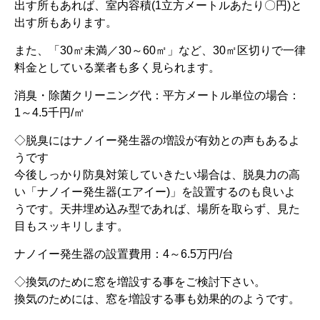
出す所もあれば、室内容積(1立方メートルあたり〇円)と
出す所もあります。
また、「30㎡未満／30～60㎡」など、30㎡区切りで一律
料金としている業者も多く見られます。
消臭・除菌クリーニング代：平方メートル単位の場合：
1～4.5千円/㎡
◇脱臭にはナノイー発生器の増設が有効との声もあるよ
うです
今後しっかり防臭対策していきたい場合は、脱臭力の高
い「ナノイー発生器(エアイー)」を設置するのも良いよ
うです。天井埋め込み型であれば、場所を取らず、見た
目もスッキリします。
ナノイー発生器の設置費用：4～6.5万円/台
◇換気のために窓を増設する事をご検討下さい。
換気のためには、窓を増設する事も効果的のようです。