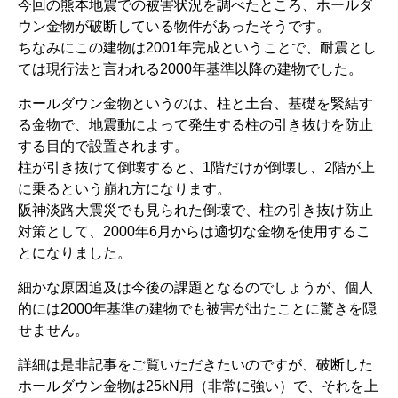
今回の熊本地震での被害状況を調べたところ、ホールダ
ウン金物が破断している物件があったそうです。
ちなみにこの建物は2001年完成ということで、耐震とし
ては現行法と言われる2000年基準以降の建物でした。
ホールダウン金物というのは、柱と土台、基礎を緊結す
る金物で、地震動によって発生する柱の引き抜けを防止
する目的で設置されます。
柱が引き抜けて倒壊すると、1階だけが倒壊し、2階が上
に乗るという崩れ方になります。
阪神淡路大震災でも見られた倒壊で、柱の引き抜け防止
対策として、2000年6月からは適切な金物を使用するこ
とになりました。
細かな原因追及は今後の課題となるのでしょうが、個人
的には2000年基準の建物でも被害が出たことに驚きを隠
せません。
詳細は是非記事をご覧いただきたいのですが、破断した
ホールダウン金物は25kN用（非常に強い）で、それを上