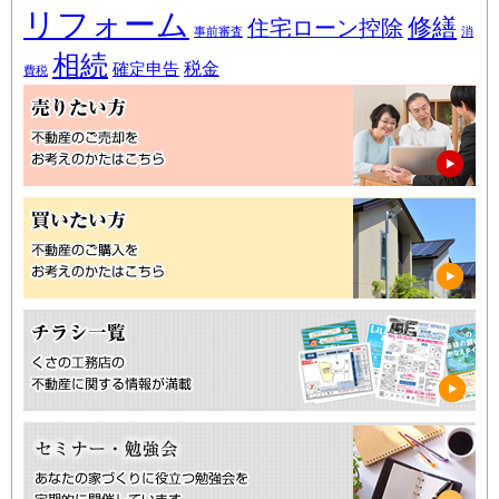
リフォーム
修繕
住宅ローン控除
事前審査
消
相続
税金
確定申告
費税