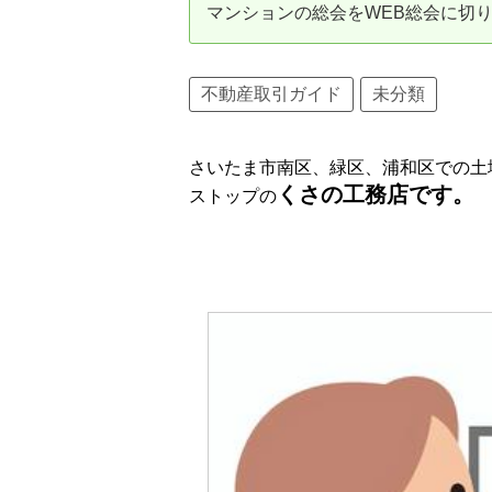
マンションの総会をWEB総会に切
資産価値の減りにくい住宅購入
中
売却の流れ（手順）
不動産取引ガイド
未分類
不動産売却の詳しい流れ
仲
さいたま市南区、緑区、浦和区での土
不動産の引き渡し
不
くさの工務店です。
ストップの