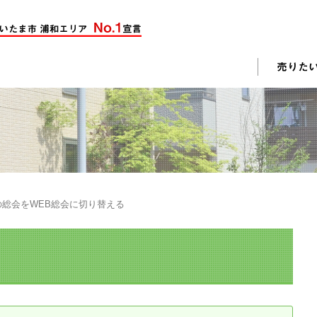
却活動
入されたお客様の声
売却されたお客様の声
不動産購入に関するよくある質問
料査定
の総会をWEB総会に切り替える
戸建て選びのポイント
土地選びのポイント
じめての売却
不動産売却成功のコツ
却前の修繕・リフォーム