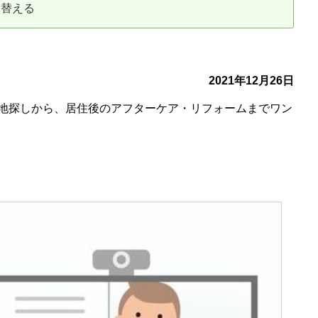
り替える
古だから安心して購入できる仕組み
リニュアル仲介で実現する豊かな
介による不動産売却
買取による不動産売却
2021年12月26日
地探しから、居住後のアフターケア・リフォームまでワン
動産の残代金の受領について
不動産売却後の税金