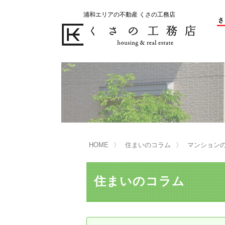
浦和エリアの不動産 くさの工務店
不動産の売却をお考えのお客様
不動産の購入をお考えのお客様
くさの工務店が選ばれる理由
くさの工務店が選ばれる理由
売
購
売却物件の事例
無
不動産の選び方
HOME
住まいのコラム
マンション
マンション選びのポイント
一
売却相談
住まいのコラム
買い替えサポート
住宅ローン控除・消費税について
は
不動産の相続
売
リニュアル仲介とは