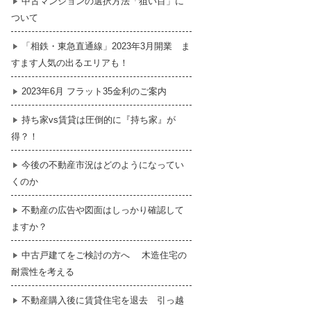
中古マンションの選択方法「狙い目」に
ついて
暮らし
はじめての物件探し
「相鉄・東急直通線」2023年3月開業 ま
すます人気の出るエリアも！
売買契約のご締結
2023年6月 フラット35金利のご案内
持ち家vs賃貸は圧倒的に『持ち家』が
得？！
今後の不動産市況はどのようになってい
くのか
不動産の広告や図面はしっかり確認して
ますか？
中古戸建てをご検討の方へ 木造住宅の
耐震性を考える
不動産購入後に賃貸住宅を退去 引っ越