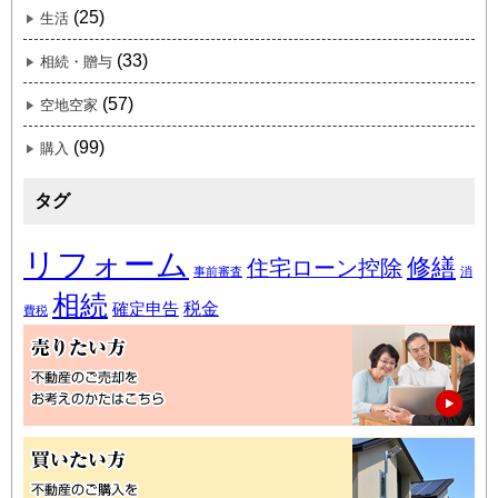
(25)
生活
(33)
相続・贈与
(57)
空地空家
(99)
購入
タグ
リフォーム
修繕
住宅ローン控除
事前審査
消
相続
税金
確定申告
費税