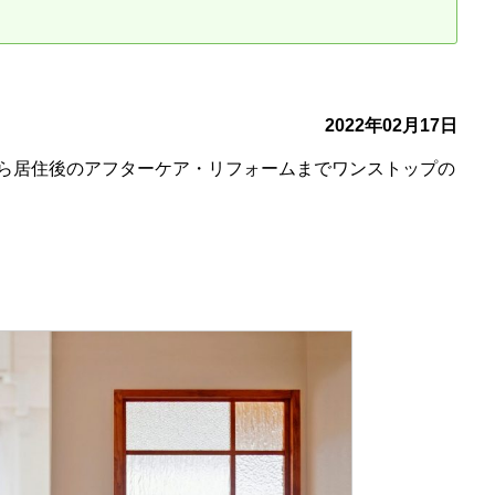
古だから安心して購入できる仕組み
リニュアル仲介で実現する豊かな
介による不動産売却
買取による不動産売却
2022年02月17日
ら居住後のアフターケア・リフォームまでワンストップの
動産の残代金の受領について
不動産売却後の税金