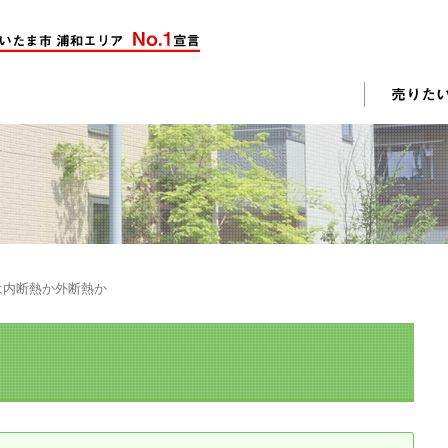
却活動
入されたお客様の声
売却されたお客様の声
不動産購入に関するよくある質問
料査定
は内断熱か外断熱か
戸建て選びのポイント
土地選びのポイント
じめての売却
不動産売却成功のコツ
却前の修繕・リフォーム