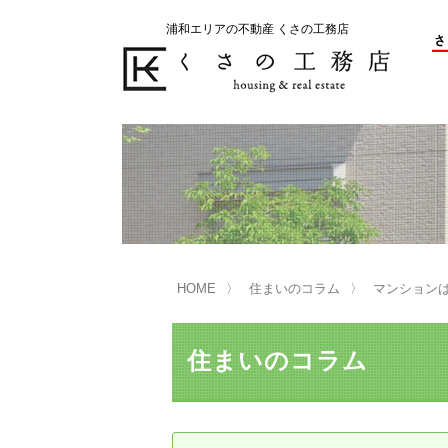
浦和エリアの不動産 くさの工務店
不動産の売却をお考えのお客様
不動産の購入をお考えのお客様
くさの工務店が選ばれる理由
くさの工務店が選ばれる理由
売
購
売却物件の事例
無
不動産の選び方
HOME
住まいのコラム
マンション
マンション選びのポイント
一
売却相談
住まいのコラム
買い替えサポート
住宅ローン控除・消費税について
は
不動産の相続
売
リニュアル仲介とは