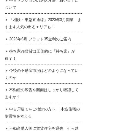
中古マンションの選択方法「狙い目」に
ついて
暮らし
はじめての物件探し
「相鉄・東急直通線」2023年3月開業 ま
すます人気の出るエリアも！
売買契約のご締結
2023年6月 フラット35金利のご案内
持ち家vs賃貸は圧倒的に『持ち家』が
得？！
今後の不動産市況はどのようになってい
くのか
不動産の広告や図面はしっかり確認して
ますか？
中古戸建てをご検討の方へ 木造住宅の
耐震性を考える
不動産購入後に賃貸住宅を退去 引っ越