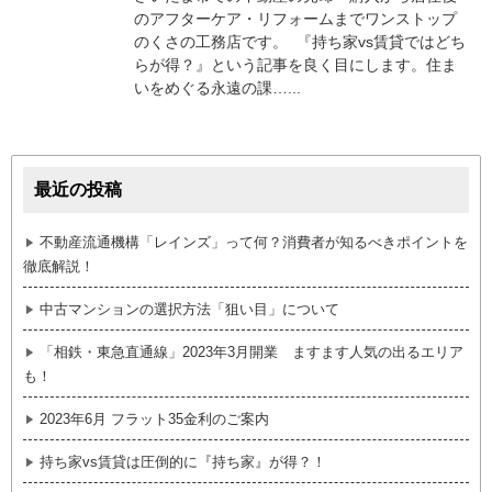
のアフターケア・リフォームまでワンストップ
のくさの工務店です。 『持ち家vs賃貸ではどち
らが得？』という記事を良く目にします。住ま
いをめぐる永遠の課…...
最近の投稿
不動産流通機構「レインズ」って何？消費者が知るべきポイントを
徹底解説！
中古マンションの選択方法「狙い目」について
「相鉄・東急直通線」2023年3月開業 ますます人気の出るエリア
も！
2023年6月 フラット35金利のご案内
持ち家vs賃貸は圧倒的に『持ち家』が得？！