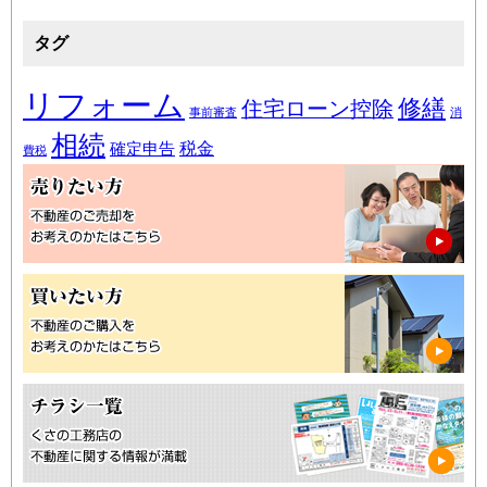
タグ
リフォーム
修繕
住宅ローン控除
事前審査
消
相続
税金
確定申告
費税