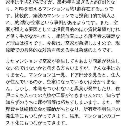
家率は平均2.7%ですが、築45年を過ぎると約1割とな
り、20%を超えるマンションも約1割存在するようで
す。比較的、築浅のマンションでも投資目的で購入さ
れ、約2割が空家という事例があるようです。また、空
家が増える要因としては投資目的のほか賃貸希望だけれ
ど借り手がなかったり、相続放棄による所有者未確定な
ど理由は様々です。今後は、空家が急増しますので、現
段階での具体的な対策を考える事は急務のようです。
またマンションで空家が発生してもあまり問題が発生し
ないのではないかと考える方もいますが、そんな事はあ
りません。マンションは一見、ドア部分を見ると、住人
が住んでいるのか、空家になっているかは分かりませ
ん。しかし、水道をつかわないと異臭が発生したり、住
戸に立ち入っての点検や工事ができませんので、知らず
知らずのうちに床や畳等は朽ちてしまいます。また、管
理費や修繕積立金が滞納がちとなり、所有者不明住戸の
発生等にもつながってきます。結果、マンションのゴー
スト化にもつながってきます。