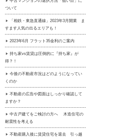
中古マンションの選択方法「狙い目」に
ついて
暮らし
はじめての物件探し
「相鉄・東急直通線」2023年3月開業 ま
すます人気の出るエリアも！
売買契約のご締結
2023年6月 フラット35金利のご案内
持ち家vs賃貸は圧倒的に『持ち家』が
得？！
今後の不動産市況はどのようになってい
くのか
不動産の広告や図面はしっかり確認して
ますか？
中古戸建てをご検討の方へ 木造住宅の
耐震性を考える
不動産購入後に賃貸住宅を退去 引っ越