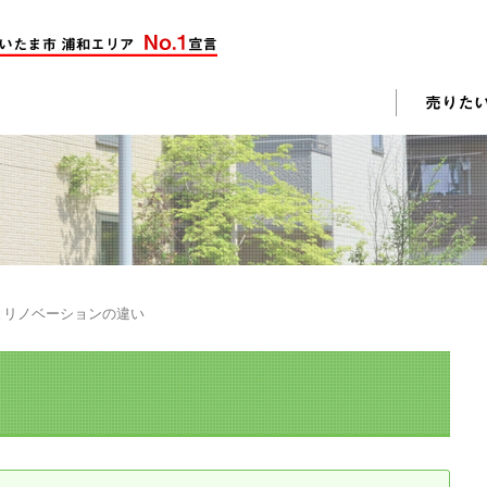
却活動
入されたお客様の声
売却されたお客様の声
不動産購入に関するよくある質問
料査定
とリノベーションの違い
戸建て選びのポイント
土地選びのポイント
じめての売却
不動産売却成功のコツ
却前の修繕・リフォーム