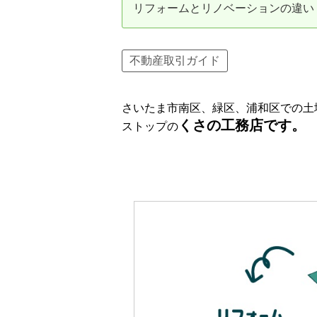
リフォームとリノベーションの違い
資産価値の減りにくい住宅購入
中
売却の流れ（手順）
不動産取引ガイド
不動産売却の詳しい流れ
仲
さいたま市南区、緑区、浦和区での土
不動産の引き渡し
不
くさの工務店です。
ストップの