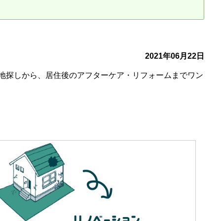
古だから安心して購入できる仕組み
リニュアル仲介で実現する豊かな
介による不動産売却
買取による不動産売却
2021年06月22日
地探しから、居住後のアフターケア・リフォームまでワン
動産の残代金の受領について
不動産売却後の税金