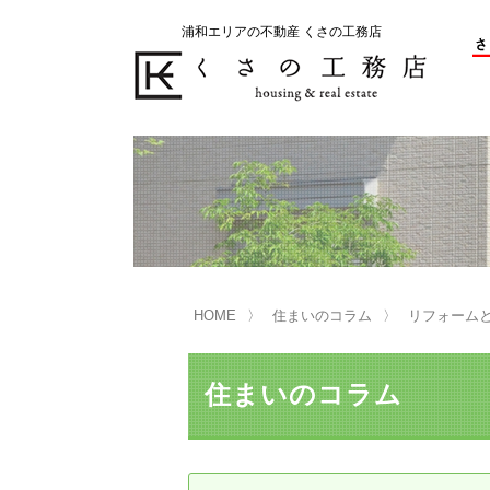
浦和エリアの不動産 くさの工務店
不動産の売却をお考えのお客様
不動産の購入をお考えのお客様
くさの工務店が選ばれる理由
くさの工務店が選ばれる理由
売
購
売却物件の事例
無
不動産の選び方
HOME
住まいのコラム
リフォーム
マンション選びのポイント
一
売却相談
住まいのコラム
買い替えサポート
住宅ローン控除・消費税について
は
不動産の相続
売
リニュアル仲介とは