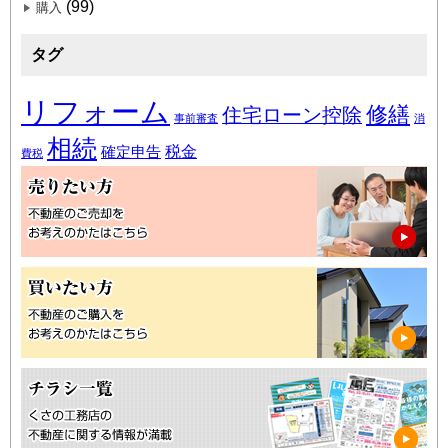
(99)
購入
タグ
リフォーム
修繕
住宅ローン控除
事前審査
消
相続
税金
確定申告
費税