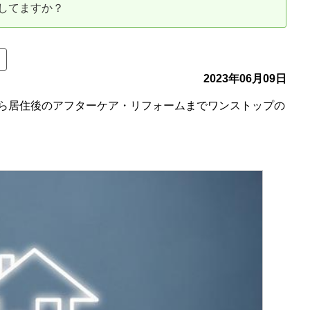
してますか？
古だから安心して購入できる仕組み
リニュアル仲介で実現する豊かな
介による不動産売却
買取による不動産売却
2023年06月09日
ら居住後のアフターケア・リフォームまでワンストップの
動産の残代金の受領について
不動産売却後の税金