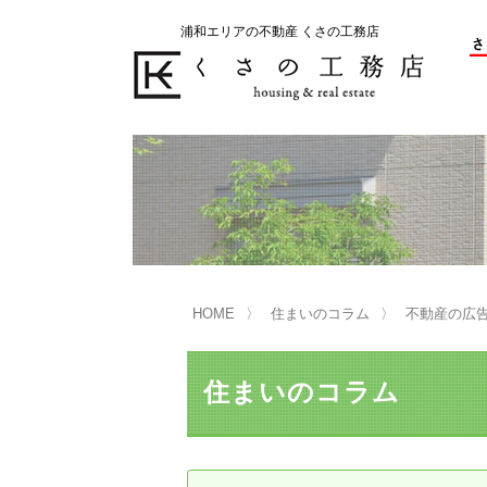
浦和エリアの不動産 くさの工務店
不動産の売却をお考えのお客様
不動産の購入をお考えのお客様
くさの工務店が選ばれる理由
くさの工務店が選ばれる理由
売
購
売却物件の事例
無
不動産の選び方
HOME
住まいのコラム
不動産の広
マンション選びのポイント
一
売却相談
住まいのコラム
買い替えサポート
住宅ローン控除・消費税について
は
不動産の相続
売
リニュアル仲介とは