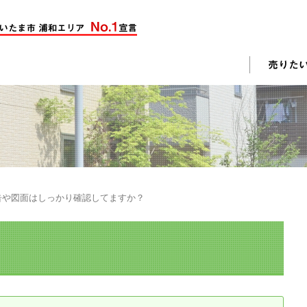
却活動
入されたお客様の声
売却されたお客様の声
不動産購入に関するよくある質問
料査定
告や図面はしっかり確認してますか？
戸建て選びのポイント
土地選びのポイント
じめての売却
不動産売却成功のコツ
却前の修繕・リフォーム