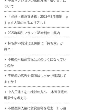
中古マンションの選択方法「狙い目」に
ついて
暮らし
はじめての物件探し
「相鉄・東急直通線」2023年3月開業 ま
すます人気の出るエリアも！
売買契約のご締結
2023年6月 フラット35金利のご案内
持ち家vs賃貸は圧倒的に『持ち家』が
得？！
今後の不動産市況はどのようになってい
くのか
不動産の広告や図面はしっかり確認して
ますか？
中古戸建てをご検討の方へ 木造住宅の
耐震性を考える
不動産購入後に賃貸住宅を退去 引っ越