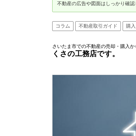
不動産の広告や図面はしっかり確認
資産価値の減りにくい住宅購入
中
売却の流れ（手順）
コラム
不動産取引ガイド
購入
不動産売却の詳しい流れ
仲
さいたま市での不動産の売却・購入か
不動産の引き渡し
不
くさの工務店です。