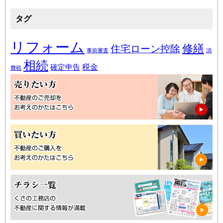
タグ
リフォーム
修繕
住宅ローン控除
事前審査
消
相続
税金
確定申告
費税