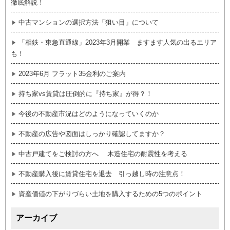
徹底解説！
中古マンションの選択方法「狙い目」について
「相鉄・東急直通線」2023年3月開業 ますます人気の出るエリア
も！
2023年6月 フラット35金利のご案内
持ち家vs賃貸は圧倒的に『持ち家』が得？！
今後の不動産市況はどのようになっていくのか
不動産の広告や図面はしっかり確認してますか？
中古戸建てをご検討の方へ 木造住宅の耐震性を考える
不動産購入後に賃貸住宅を退去 引っ越し時の注意点！
資産価値の下がりづらい土地を購入するための5つのポイント
アーカイブ