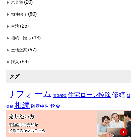
(20)
未分類
(80)
物件紹介
(25)
生活
(33)
相続・贈与
(57)
空地空家
(99)
購入
タグ
リフォーム
修繕
住宅ローン控除
事前審査
消
相続
税金
確定申告
費税