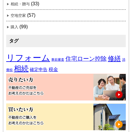
(33)
相続・贈与
(57)
空地空家
(99)
購入
タグ
リフォーム
修繕
住宅ローン控除
事前審査
消
相続
税金
確定申告
費税