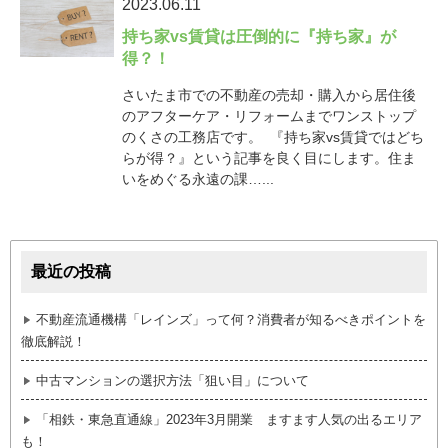
2023.06.11
持ち家vs賃貸は圧倒的に『持ち家』が
得？！
さいたま市での不動産の売却・購入から居住後
のアフターケア・リフォームまでワンストップ
のくさの工務店です。 『持ち家vs賃貸ではどち
らが得？』という記事を良く目にします。住ま
いをめぐる永遠の課…...
最近の投稿
不動産流通機構「レインズ」って何？消費者が知るべきポイントを
徹底解説！
中古マンションの選択方法「狙い目」について
「相鉄・東急直通線」2023年3月開業 ますます人気の出るエリア
も！