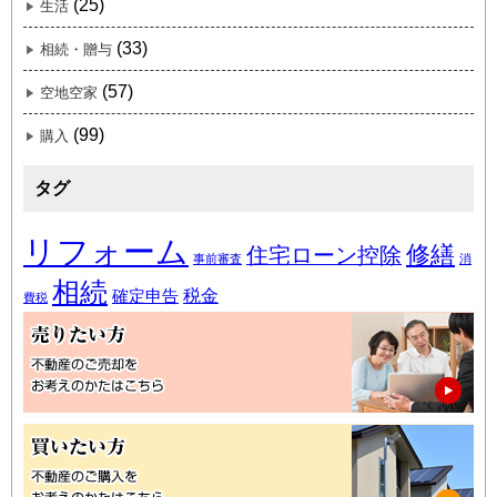
(25)
生活
(33)
相続・贈与
(57)
空地空家
(99)
購入
タグ
リフォーム
修繕
住宅ローン控除
事前審査
消
相続
税金
確定申告
費税