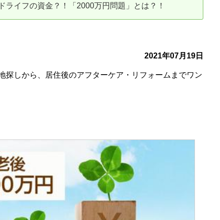
ライフの資金？！「2000万円問題」とは？！
古だから安心して購入できる仕組み
リニュアル仲介で実現する豊かな
介による不動産売却
買取による不動産売却
2021年07月19日
地探しから、居住後のアフターケア・リフォームまでワン
動産の残代金の受領について
不動産売却後の税金