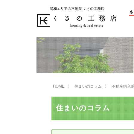
浦和エリアの不動産 くさの工務店
不動産の売却をお考えのお客様
不動産の購入をお考えのお客様
くさの工務店が選ばれる理由
くさの工務店が選ばれる理由
売
購
売却物件の事例
無
不動産の選び方
HOME
住まいのコラム
不動産購入前
マンション選びのポイント
一
売却相談
住まいのコラム
買い替えサポート
住宅ローン控除・消費税について
は
不動産の相続
売
リニュアル仲介とは