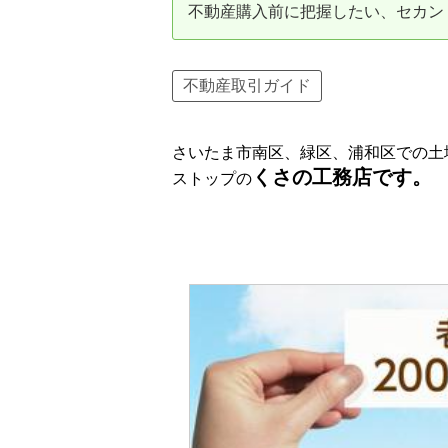
不動産購入前に把握したい、セカンド
資産価値の減りにくい住宅購入
中
売却の流れ（手順）
不動産取引ガイド
不動産売却の詳しい流れ
仲
さいたま市南区、緑区、浦和区での土
不動産の引き渡し
不
くさの工務店です。
ストップの