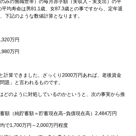
夫婦のみの無職世帯）の毎月赤字額（実収入－実支出）の平
の平均寿命は男81.1歳、女87.3歳との事ですから、定年退
と、下記のような数値計算となります。
,320万円
,980万円
万円と計算できました。ざっくり2000万円あれば、老後資金
円問題」と言われるものです。
はどのように対処しているのかというと、次の事実から推
蓄額（純貯蓄額＝貯蓄現在高−負債現在高）2,484万円
で1,700万円～2,000万円程度