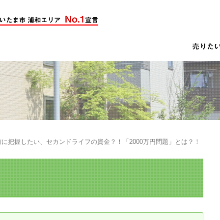
却活動
入されたお客様の声
売却されたお客様の声
不動産購入に関するよくある質問
料査定
に把握したい、セカンドライフの資金？！「2000万円問題」とは？！
戸建て選びのポイント
土地選びのポイント
じめての売却
不動産売却成功のコツ
却前の修繕・リフォーム