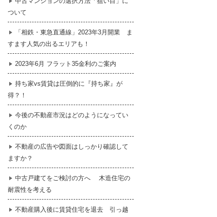
中古マンションの選択方法「狙い目」に
ついて
暮らし
はじめての物件探し
「相鉄・東急直通線」2023年3月開業 ま
すます人気の出るエリアも！
売買契約のご締結
2023年6月 フラット35金利のご案内
持ち家vs賃貸は圧倒的に『持ち家』が
得？！
今後の不動産市況はどのようになってい
くのか
不動産の広告や図面はしっかり確認して
ますか？
中古戸建てをご検討の方へ 木造住宅の
耐震性を考える
不動産購入後に賃貸住宅を退去 引っ越