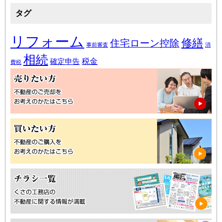
タグ
リフォーム
修繕
住宅ローン控除
事前審査
消
相続
税金
確定申告
費税