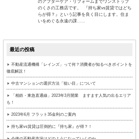
のアフターケア・リフォームまでワンストップ
のくさの工務店です。 『持ち家vs賃貸ではどち
らが得？』という記事を良く目にします。住ま
いをめぐる永遠の課…...
最近の投稿
不動産流通機構「レインズ」って何？消費者が知るべきポイントを
徹底解説！
中古マンションの選択方法「狙い目」について
「相鉄・東急直通線」2023年3月開業 ますます人気の出るエリア
も！
2023年6月 フラット35金利のご案内
持ち家vs賃貸は圧倒的に『持ち家』が得？！
今後の不動産市況はどのようになっていくのか