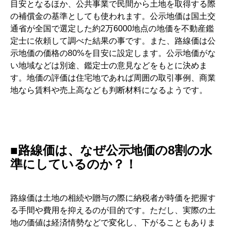
目安となるほか、公共事業で民間から土地を取得する際
の補償金の基準としても使われます。公示地価は国土交
通省が全国で選定した約2万6000地点の地価を不動産鑑
定士に依頼して調べた結果の事です。また、路線価は公
示地価の価格の80%を目安に設定します。公示地価がな
い地域などは別途、鑑定士の意見などをもとに決めま
す。地価の評価は住宅地であれば周囲の取引事例、商業
地なら賃料や売上高なども判断材料になるようです。
■路線価は、なぜ公示地価の8割の水
準にしているのか？！
路線価は土地の相続や贈与の際に納税者が時価を把握す
る手間や費用を抑えるのが目的です。ただし、実際の土
地の価値は経済情勢などで変化し、下がることもありま