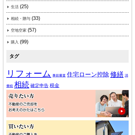
(25)
生活
(33)
相続・贈与
(57)
空地空家
(99)
購入
タグ
リフォーム
修繕
住宅ローン控除
事前審査
消
相続
税金
確定申告
費税