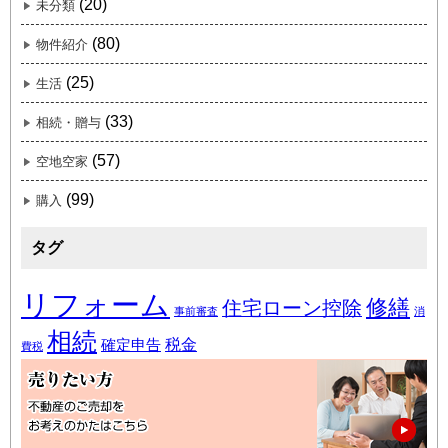
(20)
未分類
(80)
物件紹介
(25)
生活
(33)
相続・贈与
(57)
空地空家
(99)
購入
タグ
リフォーム
修繕
住宅ローン控除
事前審査
消
相続
税金
確定申告
費税