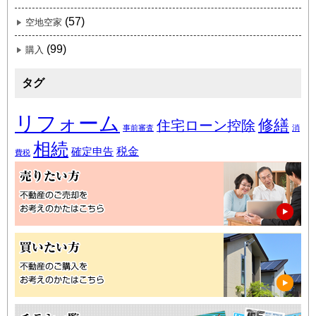
(57)
空地空家
(99)
購入
タグ
リフォーム
修繕
住宅ローン控除
事前審査
消
相続
税金
確定申告
費税