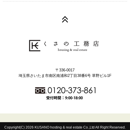
〒336-0017
埼玉県さいたま市南区南浦和2丁目38番6号 草野ビル1F
Copyright(C) 2026 KUSANO hosting & real estate Co.,Ltd All Right Reserved.