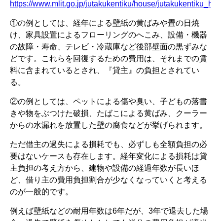
https://www.mlit.go.jp/jutakukentiku/house/jutakukentiku_h
①の例としては、経年による壁紙の黄ばみや畳の日焼
け、家具設置によるフローリングのへこみ、設備・機器
の故障・寿命、テレビ・冷蔵庫など後部壁面の黒ずみな
どです。これらを回復するための費用は、それまでの賃
料に含まれているとされ、『貸主』の負担とされてい
る。
②の例としては、ペットによる傷や臭い、子どもの落書
きや物をぶつけた破損、たばこによる黄ばみ、クーラー
からの水漏れを放置した壁の腐食などが挙げられます。
ただ借主の過失による損耗でも、必ずしも全額負担の必
要はないケースも存在します。経年変化による損耗は貸
主負担の考え方から、建物や設備の経過年数が長いほ
ど、借り主の費用負担割合が少なくなっていくと考える
のが一般的です。
例えば壁紙などの耐用年数は6年だが、3年で退去した場