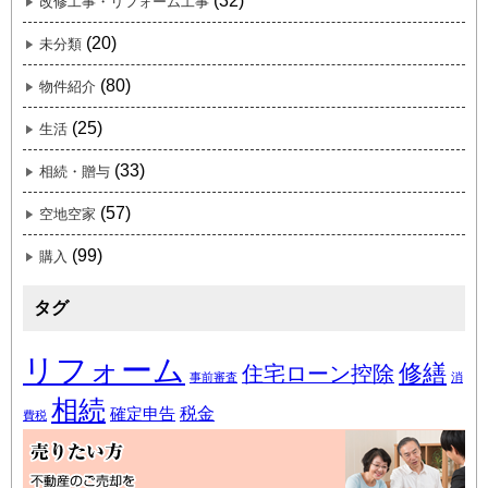
(32)
改修工事・リフォーム工事
(20)
未分類
(80)
物件紹介
(25)
生活
(33)
相続・贈与
(57)
空地空家
(99)
購入
タグ
リフォーム
修繕
住宅ローン控除
事前審査
消
相続
税金
確定申告
費税