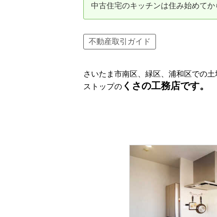
中古住宅のキッチンは住み始めてか
資産価値の減りにくい住宅購入
中
売却の流れ（手順）
不動産取引ガイド
不動産売却の詳しい流れ
仲
さいたま市南区、緑区、浦和区での土
不動産の引き渡し
不
くさの工務店です。
ストップの