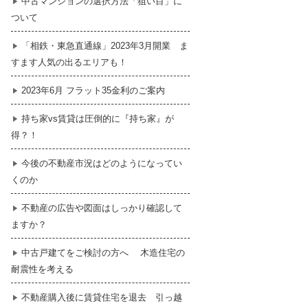
中古マンションの選択方法「狙い目」に
ついて
暮らし
はじめての物件探し
「相鉄・東急直通線」2023年3月開業 ま
すます人気の出るエリアも！
売買契約のご締結
2023年6月 フラット35金利のご案内
持ち家vs賃貸は圧倒的に『持ち家』が
得？！
今後の不動産市況はどのようになってい
くのか
不動産の広告や図面はしっかり確認して
ますか？
中古戸建てをご検討の方へ 木造住宅の
耐震性を考える
不動産購入後に賃貸住宅を退去 引っ越