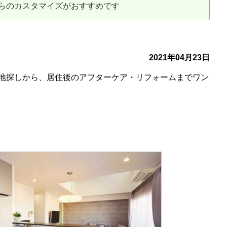
らのカスタマイズがおすすめです
古だから安心して購入できる仕組み
リニュアル仲介で実現する豊かな
介による不動産売却
買取による不動産売却
2021年04月23日
地探しから、居住後のアフターケア・リフォームまでワン
動産の残代金の受領について
不動産売却後の税金