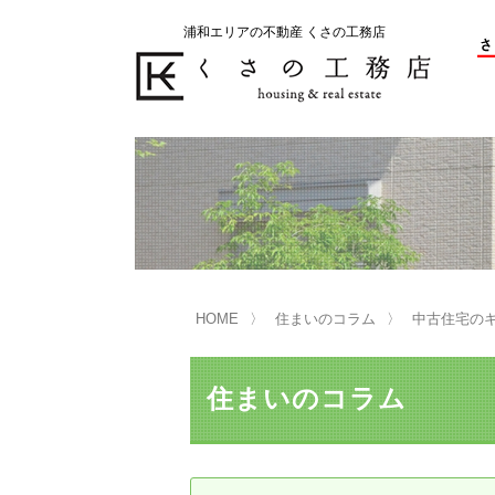
浦和エリアの不動産 くさの工務店
不動産の売却をお考えのお客様
不動産の購入をお考えのお客様
くさの工務店が選ばれる理由
くさの工務店が選ばれる理由
売
購
売却物件の事例
無
不動産の選び方
HOME
住まいのコラム
中古住宅の
マンション選びのポイント
一
売却相談
住まいのコラム
買い替えサポート
住宅ローン控除・消費税について
は
不動産の相続
売
リニュアル仲介とは