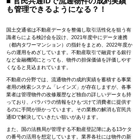
■ 官民共通IDで流通物件の成約実績
も管理できるようになる？！
国土交通省は不動産データを整備し取引活性化を狙う有
識者らによる検討会を設け、2021年度中にデータ連携
（都内タワーマンション）の指針をまとめ、2022年度か
らの運用をめざしています。不動産取引で融資する銀行
など金融機関にとっても、物件の担保価値を評価しやす
くなると見込まれています。
不動産の分野では、流通物件の成約実績を蓄積する事業
者用の検索システム「レインズ」が存在しますが、各事
業者は管理物件の改修履歴など独自の詳しいデータも持
っており、バラバラの情報をひもづけて消費者に提供す
るのに手間が掛かっています。その業務の解消も官民共
通IDで解決していきたい狙いがあります。
また、国の法務局が管理する不動産登記簿にある13ケタ
の番号の活用を想定しています。業界各社には物件の新