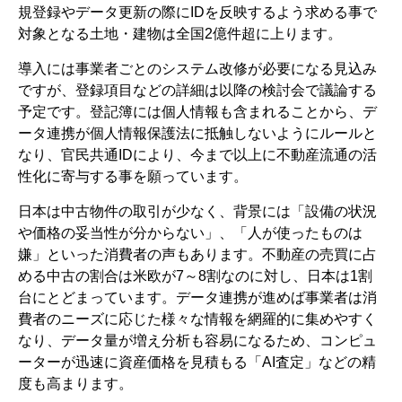
規登録やデータ更新の際にIDを反映するよう求める事で
対象となる土地・建物は全国2億件超に上ります。
導入には事業者ごとのシステム改修が必要になる見込み
ですが、登録項目などの詳細は以降の検討会で議論する
予定です。登記簿には個人情報も含まれることから、デ
ータ連携が個人情報保護法に抵触しないようにルールと
なり、官民共通IDにより、今まで以上に不動産流通の活
性化に寄与する事を願っています。
日本は中古物件の取引が少なく、背景には「設備の状況
や価格の妥当性が分からない」、「人が使ったものは
嫌」といった消費者の声もあります。不動産の売買に占
める中古の割合は米欧が7～8割なのに対し、日本は1割
台にとどまっています。データ連携が進めば事業者は消
費者のニーズに応じた様々な情報を網羅的に集めやすく
なり、データ量が増え分析も容易になるため、コンピュ
ーターが迅速に資産価格を見積もる「AI査定」などの精
度も高まります。