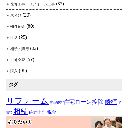
(32)
改修工事・リフォーム工事
(20)
未分類
(80)
物件紹介
(25)
生活
(33)
相続・贈与
(57)
空地空家
(99)
購入
タグ
リフォーム
修繕
住宅ローン控除
事前審査
消
相続
税金
確定申告
費税