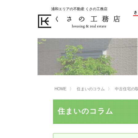
浦和エリアの不動産 くさの工務店
不動産の売却をお考えのお客様
不動産の購入をお考えのお客様
くさの工務店が選ばれる理由
くさの工務店が選ばれる理由
売
購
売却物件の事例
無
不動産の選び方
HOME
住まいのコラム
中古住宅の
マンション選びのポイント
一
売却相談
住まいのコラム
買い替えサポート
住宅ローン控除・消費税について
は
不動産の相続
売
リニュアル仲介とは