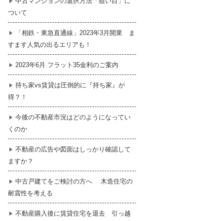
中古マンションの選択方法「狙い目」に
ついて
暮らし
はじめての物件探し
「相鉄・東急直通線」2023年3月開業 ま
すます人気の出るエリアも！
売買契約のご締結
2023年6月 フラット35金利のご案内
持ち家vs賃貸は圧倒的に『持ち家』が
得？！
今後の不動産市況はどのようになってい
くのか
不動産の広告や図面はしっかり確認して
ますか？
中古戸建てをご検討の方へ 木造住宅の
耐震性を考える
不動産購入後に賃貸住宅を退去 引っ越