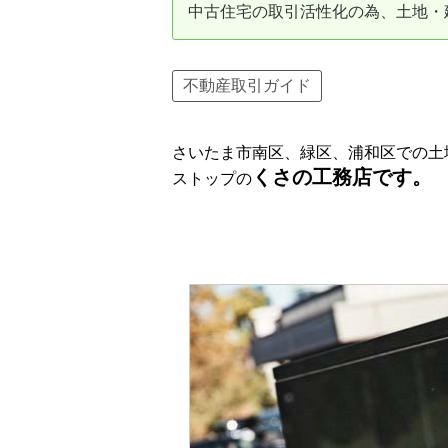
中古住宅の取引活性化の為、土地・
資産価値の減りにくい住宅購入
中
売却の流れ（手順）
不動産取引ガイド
不動産売却の詳しい流れ
仲
さいたま市南区、緑区、浦和区での土
不動産の引き渡し
不
くさの工務店です。
ストップの