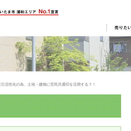
却活動
入されたお客様の声
売却されたお客様の声
不動産購入に関するよくある質問
料査定
取引活性化の為、土地・建物に官民共通IDを活用する？！
戸建て選びのポイント
土地選びのポイント
じめての売却
不動産売却成功のコツ
却前の修繕・リフォーム