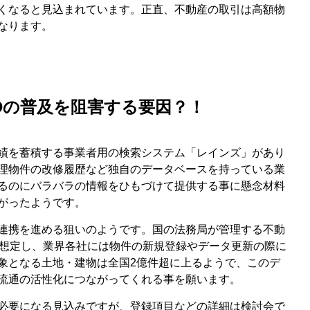
くなると見込まれています。正直、不動産の取引は高額物
なります。
Dの普及を阻害する要因？！
績を蓄積する事業者用の検索システム「レインズ」があり
理物件の改修履歴など独自のデータベースを持っている業
るのにバラバラの情報をひもづけて提供する事に懸念材料
上がったようです。
タ連携を進める狙いのようです。国の法務局が管理する不動
を想定し、業界各社には物件の新規登録やデータ更新の際に
対象となる土地・建物は全国2億件超に上るようで、このデ
流通の活性化につながってくれる事を願います。
必要になる見込みですが、登録項目などの詳細は検討会で