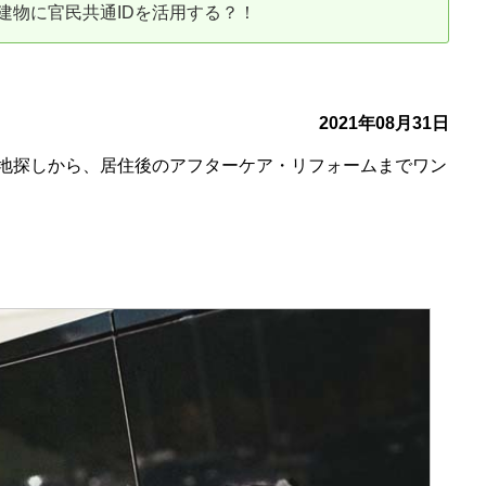
建物に官民共通IDを活用する？！
古だから安心して購入できる仕組み
リニュアル仲介で実現する豊かな
介による不動産売却
買取による不動産売却
2021年08月31日
地探しから、居住後のアフターケア・リフォームまでワン
動産の残代金の受領について
不動産売却後の税金