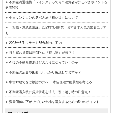
不動産流通機構「レインズ」って何？消費者が知るべきポイントを
徹底解説！
中古マンションの選択方法「狙い目」について
「相鉄・東急直通線」2023年3月開業 ますます人気の出るエリア
も！
2023年6月 フラット35金利のご案内
持ち家vs賃貸は圧倒的に『持ち家』が得？！
今後の不動産市況はどのようになっていくのか
不動産の広告や図面はしっかり確認してますか？
中古戸建てをご検討の方へ 木造住宅の耐震性を考える
不動産購入後に賃貸住宅を退去 引っ越し時の注意点！
資産価値の下がりづらい土地を購入するための5つのポイント