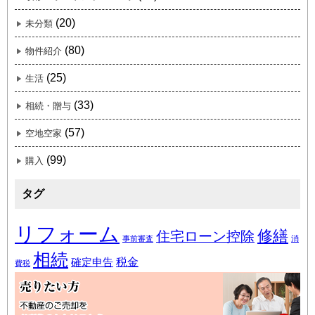
(20)
未分類
(80)
物件紹介
(25)
生活
(33)
相続・贈与
(57)
空地空家
(99)
購入
タグ
リフォーム
修繕
住宅ローン控除
事前審査
消
相続
税金
確定申告
費税