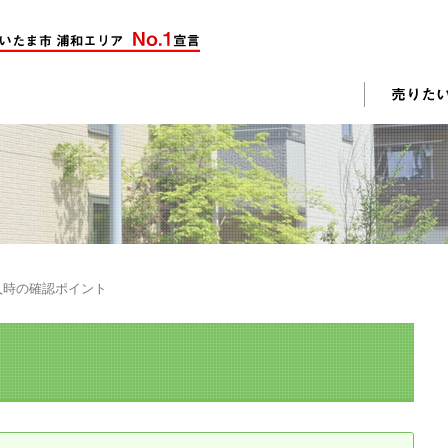
却活動
入されたお客様の声
売却されたお客様の声
不動産購入に関するよくある質問
料査定
入時の確認ポイント
戸建て選びのポイント
土地選びのポイント
じめての売却
不動産売却成功のコツ
却前の修繕・リフォーム