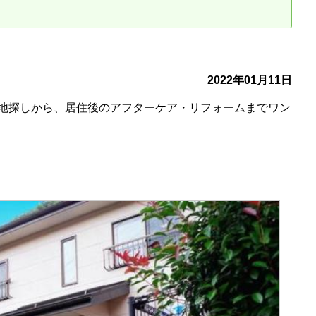
古だから安心して購入できる仕組み
リニュアル仲介で実現する豊かな
介による不動産売却
買取による不動産売却
2022年01月11日
地探しから、居住後のアフターケア・リフォームまでワン
動産の残代金の受領について
不動産売却後の税金