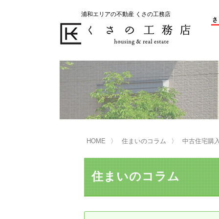
浦和エリアの不動産 くさの工務店
不動産の売却をお考えのお客様
不動産の購入をお考えのお客様
くさの工務店が選ばれる理由
くさの工務店が選ばれる理由
売
購
売却物件の事例
無
不動産の選び方
HOME
住まいのコラム
中古住宅購
マンション選びのポイント
一
売却相談
住まいのコラム
買い替えサポート
住宅ローン控除・消費税について
は
不動産の相続
売
リニュアル仲介とは