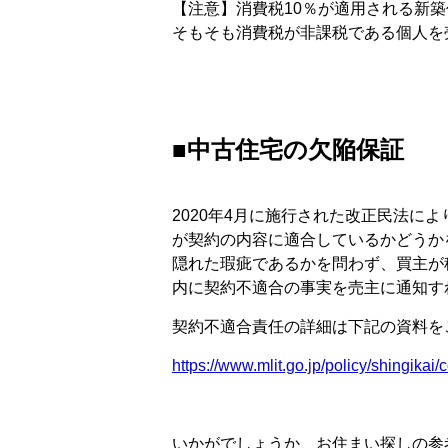
【注意】消費税10％が適用される新
そもそも消費税が非課税である個人を
■中古住宅の欠陥保証
2020年4月に施行された改正民法に
が契約の内容に適合しているかどうか
隠れた瑕疵であるかを問わず、買主が
内に契約不適合の事実を売主に通知す
契約不適合責任の詳細は下記の資料を
https://www.mlit.go.jp/policy/shingikai
いかがでしょうか、お住まい探しの参