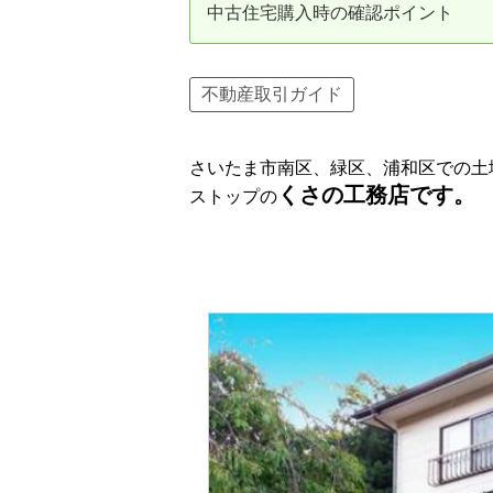
中古住宅購入時の確認ポイント
資産価値の減りにくい住宅購入
中
売却の流れ（手順）
不動産取引ガイド
不動産売却の詳しい流れ
仲
さいたま市南区、緑区、浦和区での土
不動産の引き渡し
不
くさの工務店です。
ストップの