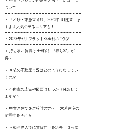
中古マンションの選択方法「狙い目」に
ついて
暮らし
はじめての物件探し
「相鉄・東急直通線」2023年3月開業 ま
すます人気の出るエリアも！
売買契約のご締結
2023年6月 フラット35金利のご案内
持ち家vs賃貸は圧倒的に『持ち家』が
得？！
今後の不動産市況はどのようになってい
くのか
不動産の広告や図面はしっかり確認して
ますか？
中古戸建てをご検討の方へ 木造住宅の
耐震性を考える
不動産購入後に賃貸住宅を退去 引っ越