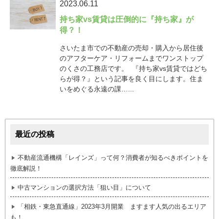
2023.06.11
持ち家vs賃貸は圧倒的に『持ち家』が
得？！
さいたま市での不動産の売却・購入から居住後
のアフターケア・リフォームまでワンストップ
のくさの工務店です。 『持ち家vs賃貸ではどち
らが得？』という記事を良く目にします。住ま
いをめぐる永遠の課…...
最近の投稿
不動産流通機構「レインズ」って何？消費者が知るべきポイントを
徹底解説！
中古マンションの選択方法「狙い目」について
「相鉄・東急直通線」2023年3月開業 ますます人気の出るエリア
も！