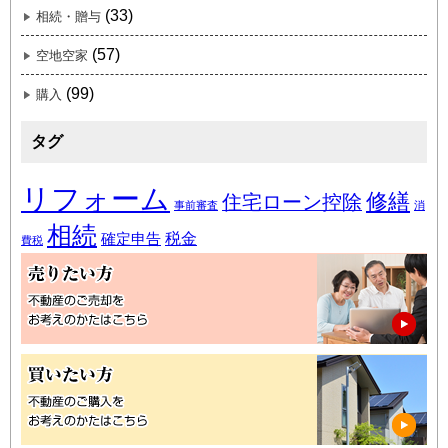
(33)
相続・贈与
(57)
空地空家
(99)
購入
タグ
リフォーム
修繕
住宅ローン控除
事前審査
消
相続
税金
確定申告
費税