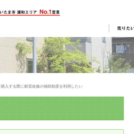
却活動
入されたお客様の声
売却されたお客様の声
不動産購入に関するよくある質問
料査定
を購入する際に耐震改修の補助制度を利用したい
戸建て選びのポイント
土地選びのポイント
じめての売却
不動産売却成功のコツ
却前の修繕・リフォーム