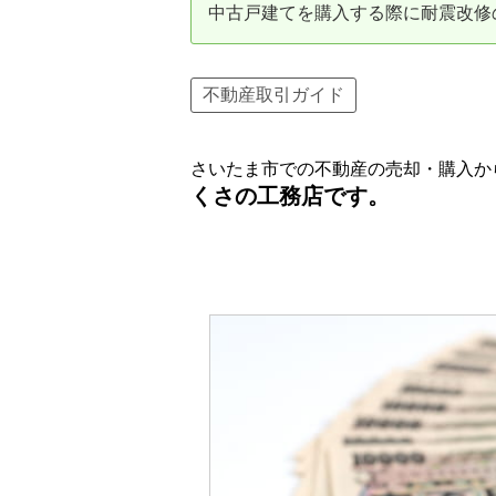
中古戸建てを購入する際に耐震改修
資産価値の減りにくい住宅購入
中
売却の流れ（手順）
不動産取引ガイド
不動産売却の詳しい流れ
仲
さいたま市での不動産の売却・購入か
不動産の引き渡し
不
くさの工務店です。