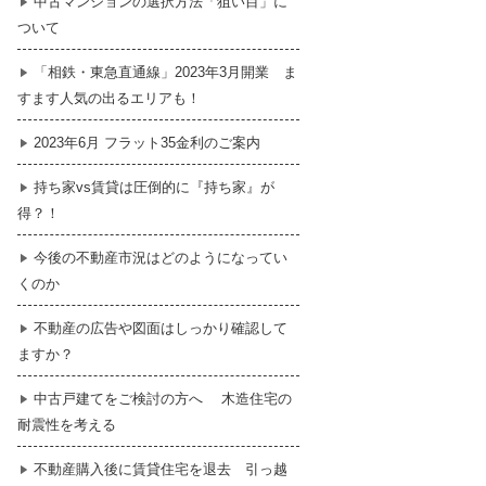
中古マンションの選択方法「狙い目」に
ついて
暮らし
はじめての物件探し
「相鉄・東急直通線」2023年3月開業 ま
すます人気の出るエリアも！
売買契約のご締結
2023年6月 フラット35金利のご案内
持ち家vs賃貸は圧倒的に『持ち家』が
得？！
今後の不動産市況はどのようになってい
くのか
不動産の広告や図面はしっかり確認して
ますか？
中古戸建てをご検討の方へ 木造住宅の
耐震性を考える
不動産購入後に賃貸住宅を退去 引っ越