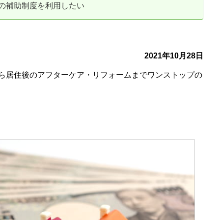
の補助制度を利用したい
古だから安心して購入できる仕組み
リニュアル仲介で実現する豊かな
介による不動産売却
買取による不動産売却
2021年10月28日
ら居住後のアフターケア・リフォームまでワンストップの
動産の残代金の受領について
不動産売却後の税金