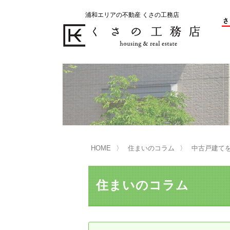
浦和エリアの不動産 くさの工務店
不動産の売却をお考えのお客様
不動産の購入をお考えのお客様
くさの工務店が選ばれる理由
くさの工務店が選ばれる理由
売
購
売却物件の事例
無
不動産の選び方
HOME
住まいのコラム
中古戸建て
マンション選びのポイント
一
売却相談
住まいのコラム
買い替えサポート
住宅ローン控除・消費税について
は
不動産の相続
売
リニュアル仲介とは