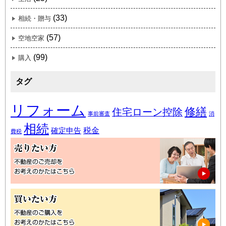
(33)
相続・贈与
(57)
空地空家
(99)
購入
タグ
リフォーム
修繕
住宅ローン控除
事前審査
消
相続
税金
確定申告
費税