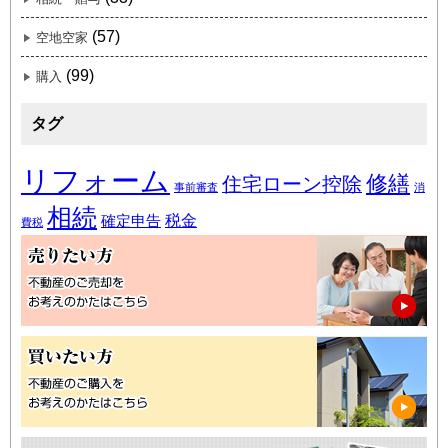
(57)
空地空家
(99)
購入
タグ
リフォーム
修繕
住宅ローン控除
事前審査
消
相続
税金
確定申告
費税