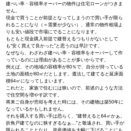
建ぺい率・容積率オーバーの物件は住宅ローンがつきま
せん。
現金で買うことが前提となってしまうので買い手が限ら
れることになり（＝需要が少ない）、通常の物件相場よ
りも安い値段で市場にでることになります。
もともと現金購入前提で建替えるつもりがないとして
も“安く買えて良かった”と思うのは早計です。
なぜなら、わざわざ建ぺい率・容積率をオーバーして作
っているのには理由があることが多いからです。
例えば、その地域の容積率が80％で、自分が持っている
土地の面積が80㎡だとします。遵法して建てると延床面
積64㎡になってしまいます。
これだと、家族で住むには狭いので、前述のような方法
で住空間を増やす訳です。
将来ご自身が売却を考えた時には、その建物は築50年に
なっているかもしれません。
それを購入する買い手は恐らく、“建替えると64㎡かぁ。
折角戸建てなのに狭すぎるなぁ…”と敬遠され、買い手が
限られることとなり、資産価値を大幅に下げることにも