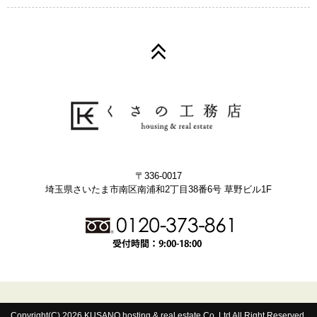
〒336-0017
埼玉県さいたま市南区南浦和2丁目38番6号 草野ビル1F
Copyright(C) 2026 KUSANO hosting & real estate Co.,Ltd All Right Reserved.