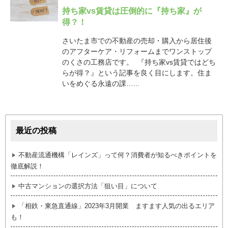
持ち家vs賃貸は圧倒的に『持ち家』が
得？！
さいたま市での不動産の売却・購入から居住後
のアフターケア・リフォームまでワンストップ
のくさの工務店です。 『持ち家vs賃貸ではどち
らが得？』という記事を良く目にします。住ま
いをめぐる永遠の課…...
最近の投稿
不動産流通機構「レインズ」って何？消費者が知るべきポイントを
徹底解説！
中古マンションの選択方法「狙い目」について
「相鉄・東急直通線」2023年3月開業 ますます人気の出るエリア
も！