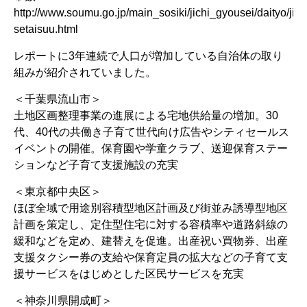
http://www.soumu.go.jp/main_sosiki/jichi_gyousei/daityo/jin
setaisuu.html
レポートに3年連続で人口が増加している自治体の取り
組みが紹介されていました。
＜千葉県流山市＞
土地区画整理事業の進展による宅地供給量の増加。30
代、40代の共働き子育て世代向け広告やシティセールス
イベントの開催。保育園や学童クラブ、送迎保育ステー
ションなど子育て支援施設の充実
＜東京都中央区＞
ほぼ全域で用途別容積型地区計画及び街並み誘導型地区
計画を策定し、定住型住宅に対する容積率や道路斜線の
緩和などを定め、建替えを促進。出産祝い買物券、出産
支援タクシー券の支給や保育定員の拡大などの子育て支
援サービスをはじめとした区民サービスを充実
＜神奈川県開成町＞