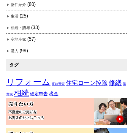
(80)
物件紹介
(25)
生活
(33)
相続・贈与
(57)
空地空家
(99)
購入
タグ
リフォーム
修繕
住宅ローン控除
事前審査
消
相続
税金
確定申告
費税