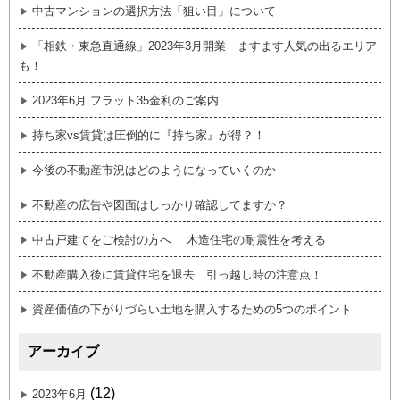
中古マンションの選択方法「狙い目」について
「相鉄・東急直通線」2023年3月開業 ますます人気の出るエリア
も！
2023年6月 フラット35金利のご案内
持ち家vs賃貸は圧倒的に『持ち家』が得？！
今後の不動産市況はどのようになっていくのか
不動産の広告や図面はしっかり確認してますか？
中古戸建てをご検討の方へ 木造住宅の耐震性を考える
不動産購入後に賃貸住宅を退去 引っ越し時の注意点！
資産価値の下がりづらい土地を購入するための5つのポイント
アーカイブ
(12)
2023年6月