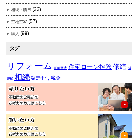
(33)
相続・贈与
(57)
空地空家
(99)
購入
タグ
リフォーム
修繕
住宅ローン控除
事前審査
消
相続
税金
確定申告
費税