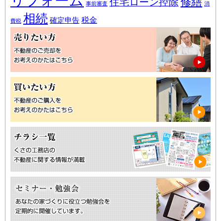
リフォーム
修繕
住宅ローン控除
事前審査
消
相続
税金
確定申告
費税