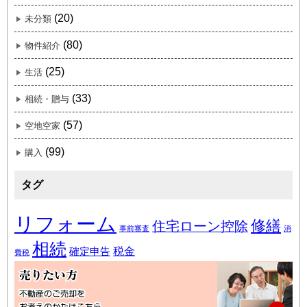
(20)
未分類
(80)
物件紹介
(25)
生活
(33)
相続・贈与
(57)
空地空家
(99)
購入
タグ
リフォーム
修繕
住宅ローン控除
事前審査
消
相続
税金
確定申告
費税