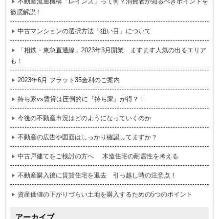
不動産流通機構「レインズ」って何？消費者が知るべきポイントを
徹底解説！
中古マンションの選択方法「狙い目」について
「相鉄・東急直通線」2023年3月開業 ますます人気の出るエリア
も！
2023年6月 フラット35金利のご案内
持ち家vs賃貸は圧倒的に『持ち家』が得？！
今後の不動産市況はどのようになっていくのか
不動産の広告や図面はしっかり確認してますか？
中古戸建てをご検討の方へ 木造住宅の耐震性を考える
不動産購入後に賃貸住宅を退去 引っ越し時の注意点！
資産価値の下がりづらい土地を購入するための5つのポイント
アーカイブ