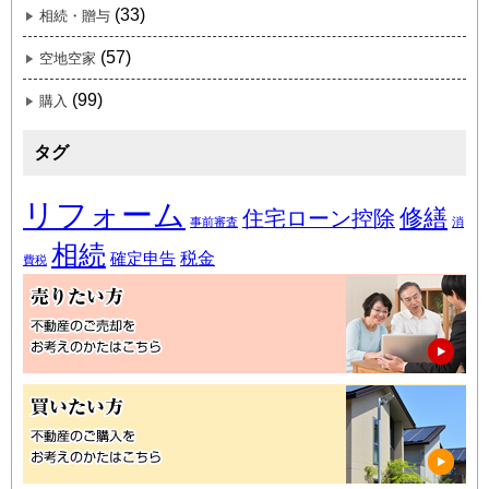
(33)
相続・贈与
(57)
空地空家
(99)
購入
タグ
リフォーム
修繕
住宅ローン控除
事前審査
消
相続
税金
確定申告
費税