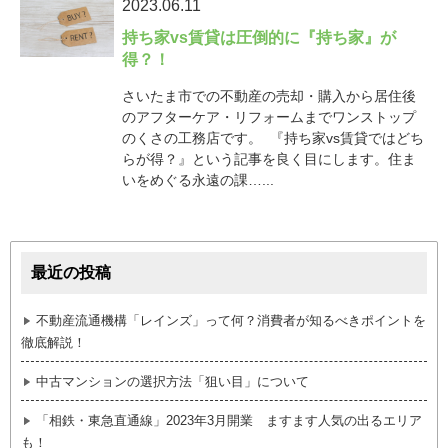
2023.06.11
持ち家vs賃貸は圧倒的に『持ち家』が
得？！
さいたま市での不動産の売却・購入から居住後
のアフターケア・リフォームまでワンストップ
のくさの工務店です。 『持ち家vs賃貸ではどち
らが得？』という記事を良く目にします。住ま
いをめぐる永遠の課…...
最近の投稿
不動産流通機構「レインズ」って何？消費者が知るべきポイントを
徹底解説！
中古マンションの選択方法「狙い目」について
「相鉄・東急直通線」2023年3月開業 ますます人気の出るエリア
も！