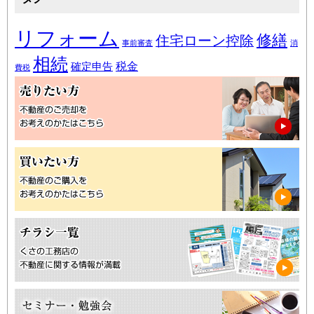
リフォーム
修繕
住宅ローン控除
事前審査
消
相続
税金
確定申告
費税