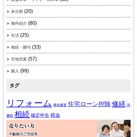
(20)
未分類
(80)
物件紹介
(25)
生活
(33)
相続・贈与
(57)
空地空家
(99)
購入
タグ
リフォーム
修繕
住宅ローン控除
事前審査
消
相続
税金
確定申告
費税