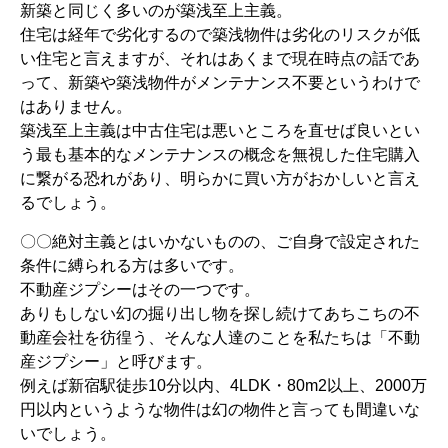
新築と同じく多いのが築浅至上主義。
住宅は経年で劣化するので築浅物件は劣化のリスクが低
い住宅と言えますが、それはあくまで現在時点の話であ
って、新築や築浅物件がメンテナンス不要というわけで
はありません。
築浅至上主義は中古住宅は悪いところを直せば良いとい
う最も基本的なメンテナンスの概念を無視した住宅購入
に繋がる恐れがあり、明らかに買い方がおかしいと言え
るでしょう。
〇〇絶対主義とはいかないものの、ご自身で設定された
条件に縛られる方は多いです。
不動産ジプシーはその一つです。
ありもしない幻の掘り出し物を探し続けてあちこちの不
動産会社を彷徨う、そんな人達のことを私たちは「不動
産ジプシー」と呼びます。
例えば新宿駅徒歩10分以内、4LDK・80m2以上、2000万
円以内というような物件は幻の物件と言っても間違いな
いでしょう。