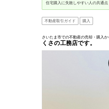
住宅購入に失敗しやすい人の共通点
資産価値の減りにくい住宅購入
中
売却の流れ（手順）
不動産取引ガイド
購入
不動産売却の詳しい流れ
仲
さいたま市での不動産の売却・購入か
不動産の引き渡し
不
くさの工務店です。