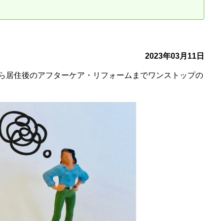
古だから安心して購入できる仕組み
リニュアル仲介で実現する豊かな
介による不動産売却
買取による不動産売却
2023年03月11日
ら居住後のアフターケア・リフォームまでワンストップの
動産の残代金の受領について
不動産売却後の税金