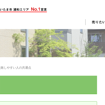
却活動
入されたお客様の声
売却されたお客様の声
不動産購入に関するよくある質問
料査定
失敗しやすい人の共通点
戸建て選びのポイント
土地選びのポイント
じめての売却
不動産売却成功のコツ
却前の修繕・リフォーム