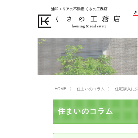
浦和エリアの不動産 くさの工務店
不動産の売却をお考えのお客様
不動産の購入をお考えのお客様
くさの工務店が選ばれる理由
くさの工務店が選ばれる理由
売
購
売却物件の事例
無
不動産の選び方
HOME
住まいのコラム
住宅購入に
マンション選びのポイント
一
売却相談
住まいのコラム
買い替えサポート
住宅ローン控除・消費税について
は
不動産の相続
売
リニュアル仲介とは