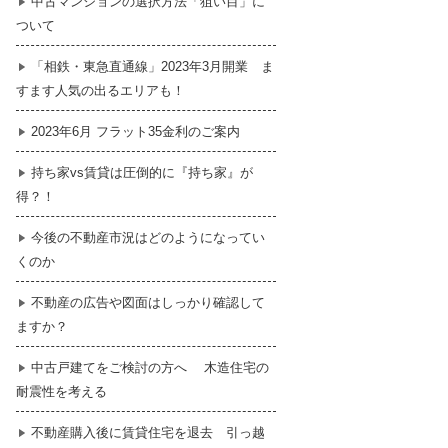
中古マンションの選択方法「狙い目」に
ついて
暮らし
はじめての物件探し
「相鉄・東急直通線」2023年3月開業 ま
すます人気の出るエリアも！
売買契約のご締結
2023年6月 フラット35金利のご案内
持ち家vs賃貸は圧倒的に『持ち家』が
得？！
今後の不動産市況はどのようになってい
くのか
不動産の広告や図面はしっかり確認して
ますか？
中古戸建てをご検討の方へ 木造住宅の
耐震性を考える
不動産購入後に賃貸住宅を退去 引っ越